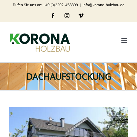
Zum
Rufen Sie uns an: +49 (0)2202-458899
|
info@korona-holzbau.de
Inhalt
Facebook
Instagram
Vimeo
springen
DACHAUFSTOCKUNG