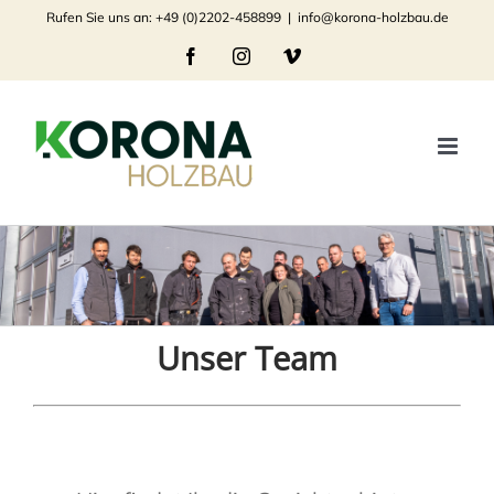
Zum
Rufen Sie uns an: +49 (0)2202-458899
|
info@korona-holzbau.de
Inhalt
Facebook
Instagram
Vimeo
springen
Unser Team