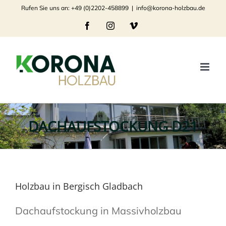
Zum
Rufen Sie uns an: +49 (0)2202-458899
|
info@korona-holzbau.de
Inhalt
Facebook
Instagram
Vimeo
springen
DACHAUFSTOCKUNG D21
Holzbau in Bergisch Gladbach
Dachaufstockung in Massivholzbau