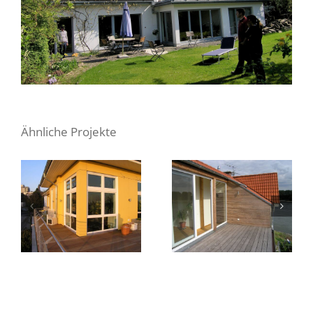
Ähnliche Projekte
Dachaufstockung
Dachaufstockung
D2
D18