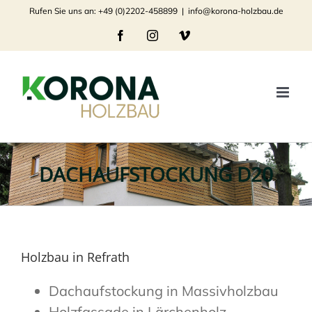
Zum
Rufen Sie uns an: +49 (0)2202-458899
|
info@korona-holzbau.de
Inhalt
Facebook
Instagram
Vimeo
springen
DACHAUFSTOCKUNG D20
Holzbau in Refrath
Dachaufstockung in Massivholzbau
Holzfassade in Lärchenholz