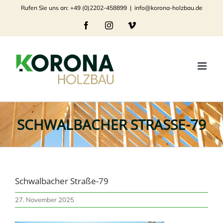
Zum
Rufen Sie uns an: +49 (0)2202-458899
|
info@korona-holzbau.de
Inhalt
Facebook
Instagram
Vimeo
springen
SCHWALBACHER STRASSE-79
Schwalbacher Straße-79
27. November 2025