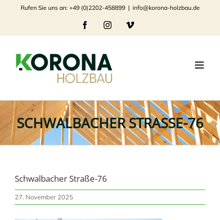
Zum
Rufen Sie uns an: +49 (0)2202-458899
|
info@korona-holzbau.de
Inhalt
Facebook
Instagram
Vimeo
springen
SCHWALBACHER STRASSE-76
Schwalbacher Straße-76
27. November 2025