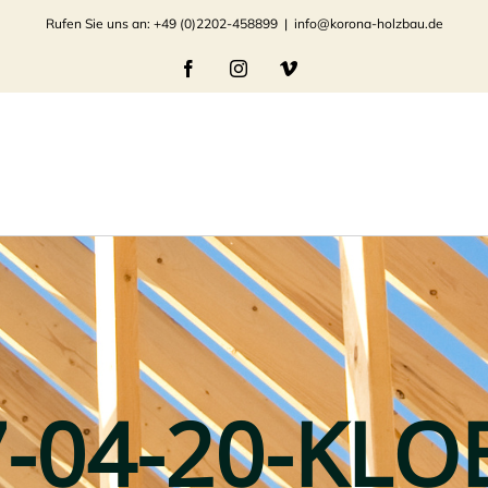
Rufen Sie uns an: +49 (0)2202-458899
|
info@korona-holzbau.de
Facebook
Instagram
Vimeo
-04-20-KLO