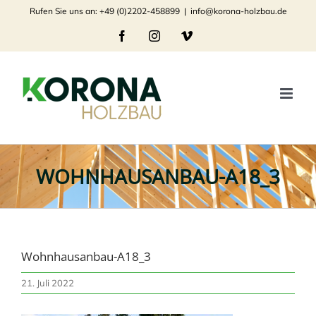
Zum
Rufen Sie uns an: +49 (0)2202-458899
|
info@korona-holzbau.de
Inhalt
Facebook
Instagram
Vimeo
springen
WOHNHAUSANBAU-A18_3
Wohnhausanbau-A18_3
21. Juli 2022