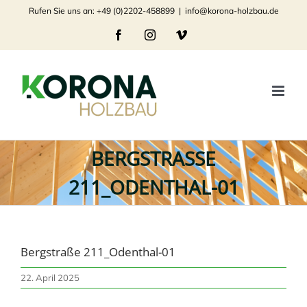
Zum
Rufen Sie uns an: +49 (0)2202-458899
|
info@korona-holzbau.de
Inhalt
Facebook
Instagram
Vimeo
springen
BERGSTRASSE 2
11_ODENTHAL-01
Bergstraße 211_Odenthal-01
22. April 2025