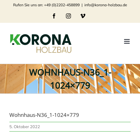
Zum
Rufen Sie uns an: +49 (0)2202-458899
|
info@korona-holzbau.de
Inhalt
Facebook
Instagram
Vimeo
springen
WOHNHAUS-N36_1-
1024×779
Wohnhaus-N36_1-1024×779
5. Oktober 2022