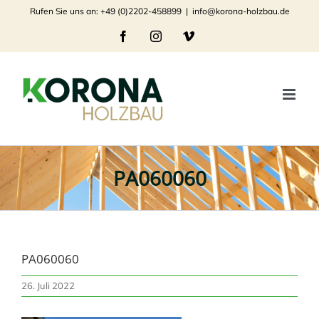
Zum
Rufen Sie uns an: +49 (0)2202-458899
|
info@korona-holzbau.de
Inhalt
Facebook
Instagram
Vimeo
springen
PA060060
PA060060
26. Juli 2022