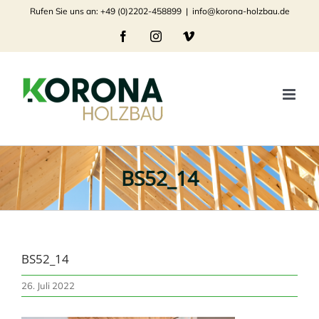
Zum
Rufen Sie uns an: +49 (0)2202-458899
|
info@korona-holzbau.de
Inhalt
Facebook
Instagram
Vimeo
springen
BS52_14
BS52_14
26. Juli 2022