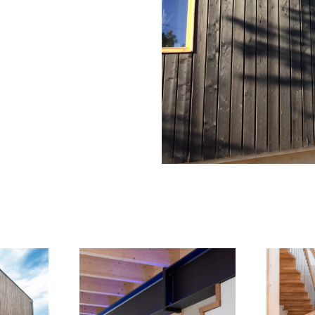
N48
Wohnhaus N47
Wo