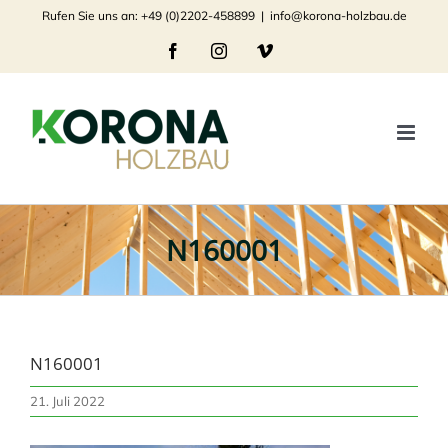
Zum
Rufen Sie uns an: +49 (0)2202-458899
|
info@korona-holzbau.de
Inhalt
Facebook
Instagram
Vimeo
springen
N160001
N160001
21. Juli 2022