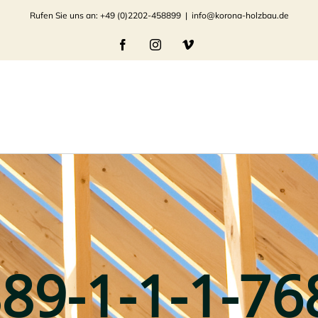
Rufen Sie uns an: +49 (0)2202-458899
|
info@korona-holzbau.de
Facebook
Instagram
Vimeo
89-1-1-1-76