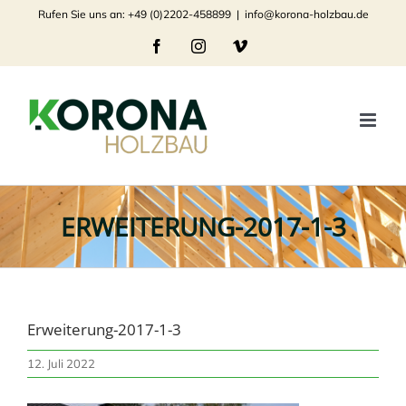
Zum
Rufen Sie uns an: +49 (0)2202-458899
|
info@korona-holzbau.de
Inhalt
Facebook
Instagram
Vimeo
springen
ERWEITERUNG-2017-1-3
Erweiterung-2017-1-3
12. Juli 2022