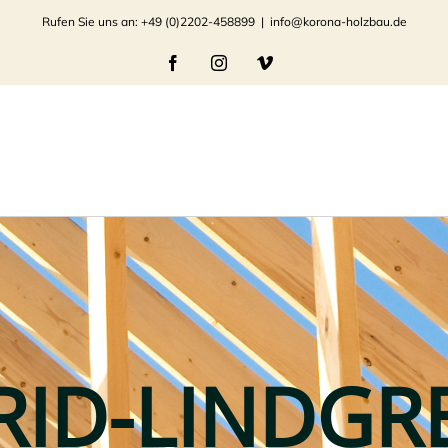
Rufen Sie uns an: +49 (0)2202-458899
|
info@korona-holzbau.de
Facebook
Instagram
Vimeo
RID-LINDGR