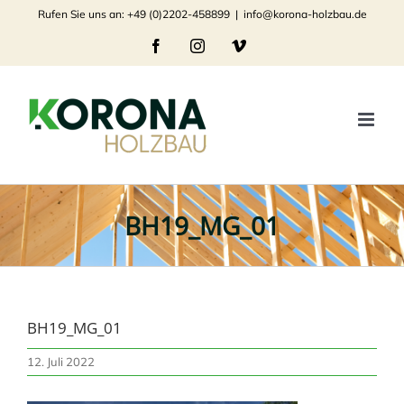
Zum
Rufen Sie uns an: +49 (0)2202-458899
|
info@korona-holzbau.de
Inhalt
Facebook
Instagram
Vimeo
springen
BH19_MG_01
BH19_MG_01
12. Juli 2022