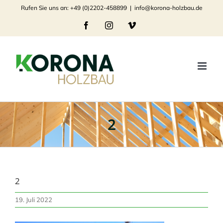
Zum
Rufen Sie uns an: +49 (0)2202-458899
|
info@korona-holzbau.de
Inhalt
Facebook
Instagram
Vimeo
springen
2
2
19. Juli 2022