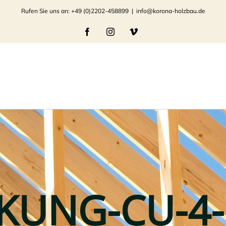
Rufen Sie uns an: +49 (0)2202-458899
|
info@korona-holzbau.de
Facebook
Instagram
Vimeo
KUNG-CU-4-