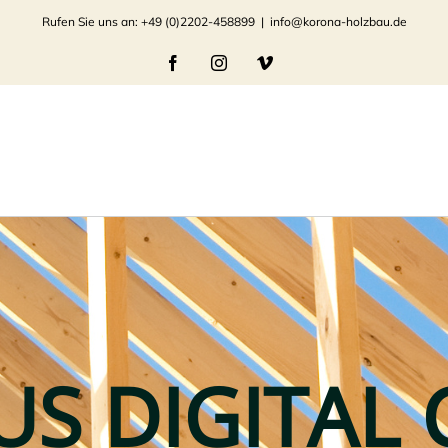
Rufen Sie uns an: +49 (0)2202-458899
|
info@korona-holzbau.de
Facebook
Instagram
Vimeo
S DIGITAL