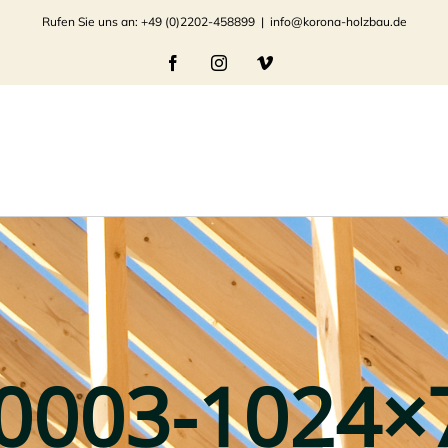
Rufen Sie uns an: +49 (0)2202-458899
|
info@korona-holzbau.de
Facebook
Instagram
Vimeo
0003-1024×