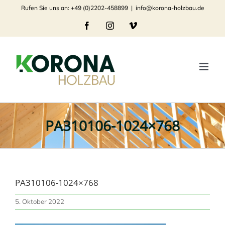
Zum
Rufen Sie uns an: +49 (0)2202-458899
|
info@korona-holzbau.de
Inhalt
Facebook
Instagram
Vimeo
springen
PA310106-1024×768
PA310106-1024×768
5. Oktober 2022