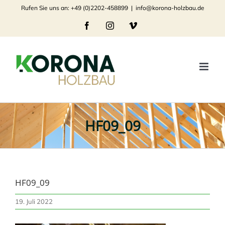
Zum
Rufen Sie uns an: +49 (0)2202-458899
|
info@korona-holzbau.de
Inhalt
Facebook
Instagram
Vimeo
springen
HF09_09
HF09_09
19. Juli 2022