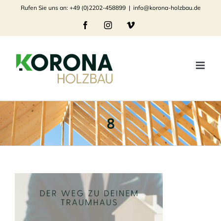
Zum
Rufen Sie uns an: +49 (0)2202-458899
|
info@korona-holzbau.de
Inhalt
Facebook
Instagram
Vimeo
springen
8