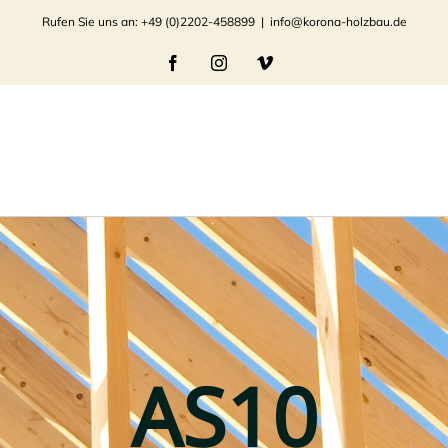
Rufen Sie uns an: +49 (0)2202-458899
|
info@korona-holzbau.de
Facebook
Instagram
Vimeo
AS10