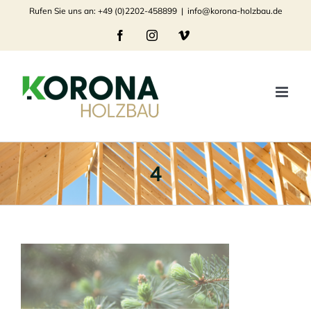
Zum
Rufen Sie uns an: +49 (0)2202-458899
|
info@korona-holzbau.de
Inhalt
Facebook
Instagram
Vimeo
springen
4