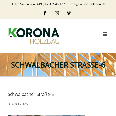
Zum
Rufen Sie uns an: +49 (0)2202-458899
|
info@korona-holzbau.de
Inhalt
Facebook
Instagram
Vimeo
springen
SCHWALBACHER STRASSE-6
Schwalbacher Straße-6
3. April 2025