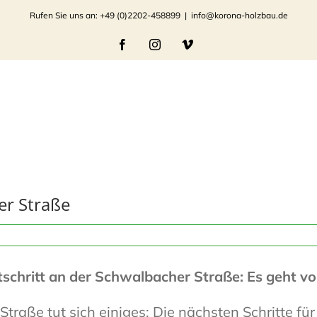
Rufen Sie uns an: +49 (0)2202-458899
|
info@korona-holzbau.de
Facebook
Instagram
Vimeo
er Straße
tschritt an der Schwalbacher Straße: Es geht vo
traße tut sich einiges: Die nächsten Schritte f